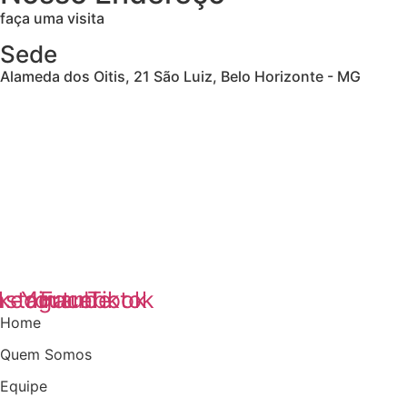
faça uma visita
Sede
Alameda dos Oitis, 21 São Luiz, Belo Horizonte - MG
kedin
nstagram
Youtube
Facebook
Tiktok
Home
Quem Somos
Equipe